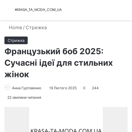
Menu
S
Home
/
Стрижка
Стрижка
Французький боб 2025:
Сучасні ідеї для стильних
жінок
Анна Гуртовенко
19 Лютого 2025
0
244
22 хвилини читання