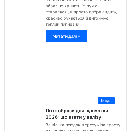
образ не кричить “я дуже
старалася”, а просто добре сидить,
красиво рухається й витримує
теплий липневий…
Читати далі »
Анна
Гурт
2
Липн
2026
0
15
Мода
Літні образи для відпустки
2026: що взяти у валізу
За кілька поїздок я зрозуміла просту
річ: купальник ти носиш хвилин