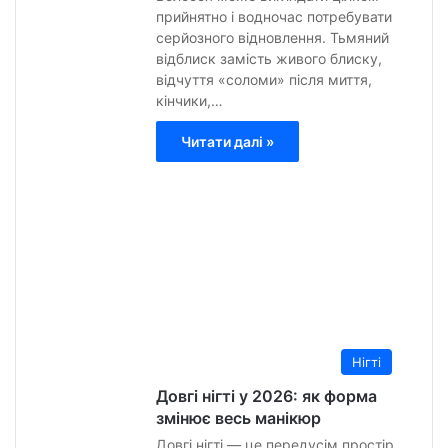
прийнятно і водночас потребувати
серйозного відновлення. Тьмяний
відблиск замість живого блиску,
відчуття «соломи» після миття,
кінчики,…
Читати далі »
Анна
Гурт
3
Липн
2026
0
13
Нігті
Довгі нігті у 2026: як форма
змінює весь манікюр
Довгі нігті — це передусім простір.