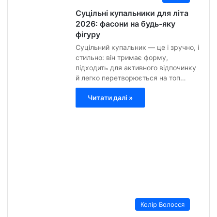
Суцільні купальники для літа
2026: фасони на будь-яку
фігуру
Суцільний купальник — це і зручно, і
стильно: він тримає форму,
підходить для активного відпочинку
й легко перетворюється на топ…
Читати далі »
Анна
Гурт
7
Липн
2026
0
9
Колір Волосся