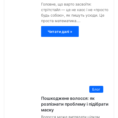
Головне, що варто засвоїти:
стрітстайл — це не хаос і не «просто
будь собою», як пишуть усюди. Це
проста математика.…
Читати далі »
Анна
Гурт
5
Липн
2026
0
13
Блог
Пошкоджене волосся: як
розпізнати проблему і підібрати
маску
Волосся може виглядати цілком