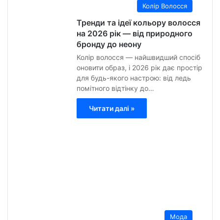
Колір Волосся
Тренди та ідеї кольору волосся
на 2026 рік — від природного
бронду до неону
Колір волосся — найшвидший спосіб
оновити образ, і 2026 рік дає простір
для будь-якого настрою: від ледь
помітного відтінку до…
Читати далі »
Анна
Гурт
8
Липн
2026
0
16
Мода