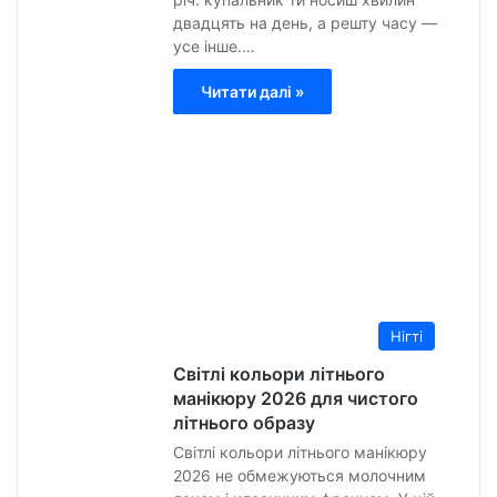
двадцять на день, а решту часу —
усе інше.…
Читати далі »
Анна
Гурт
1
Липн
2026
0
12
Нігті
Світлі кольори літнього
манікюру 2026 для чистого
літнього образу
Світлі кольори літнього манікюру
2026 не обмежуються молочним