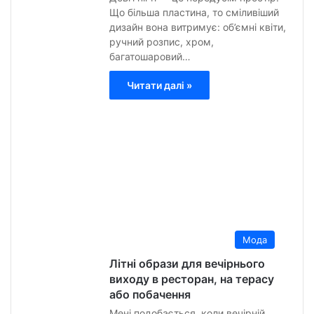
Що більша пластина, то сміливіший
дизайн вона витримує: об’ємні квіти,
ручний розпис, хром,
багатошаровий…
Читати далі »
Анна
Гурт
2
Липн
2026
0
14
Мода
Літні образи для вечірнього
виходу в ресторан, на терасу
або побачення
Мені подобається, коли вечірній