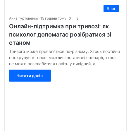
Блог
Анна Гуртовенко
15 години тому
0
3
Онлайн-підтримка при тривозі: як
психолог допомагає розібратися зі
станом
Тривога може проявлятися по-різному. Хтось постійно
прокручує в голові можливі негативні сценарії, хтось
не може розслабитися навіть у вихідний, а…
Читати далі »
Анна
Гурт
3
тижн
тому
0