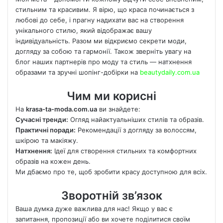
стильним та красивим. Я вірю, що краса починається з
любові до себе, і прагну надихати вас на створення
унікального стилю, який відображає вашу
індивідуальність. Разом ми відкриємо секрети моди,
догляду за собою та гармонії. Також зверніть увагу на
блог наших партнерів про моду та стиль — натхнення
образами та зручні шопінг-добірки на
beautydaily.com.ua
Чим ми корисні
На
krasa-ta-moda.com.ua
ви знайдете:
Сучасні тренди:
Огляд найактуальніших стилів та образів.
Практичні поради:
Рекомендації з догляду за волоссям,
шкірою та макіяжу.
Натхнення:
Ідеї для створення стильних та комфортних
образів на кожен день.
Ми дбаємо про те, щоб зробити красу доступною для всіх.
Зворотній зв’язок
Ваша думка дуже важлива для нас! Якщо у вас є
запитання, пропозиції або ви хочете поділитися своїм