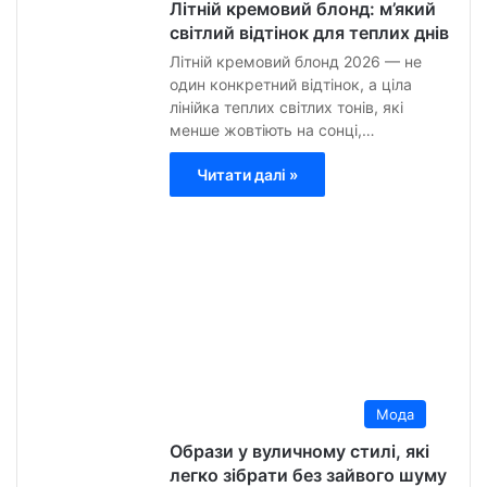
Літній кремовий блонд: м’який
світлий відтінок для теплих днів
Літній кремовий блонд 2026 — не
один конкретний відтінок, а ціла
лінійка теплих світлих тонів, які
менше жовтіють на сонці,…
Читати далі »
Анна
Гурт
6
Липн
2026
0
18
Мода
Образи у вуличному стилі, які
легко зібрати без зайвого шуму