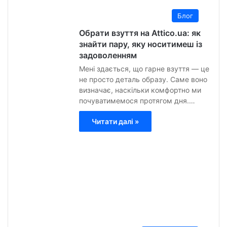
8
Блог
Обрати взуття на Attico.ua: як
знайти пару, яку носитимеш із
задоволенням
Мені здається, що гарне взуття — це
не просто деталь образу. Саме воно
визначає, наскільки комфортно ми
почуватимемося протягом дня.…
Читати далі »
Анна
Гурт
9
Липн
2026
0
13