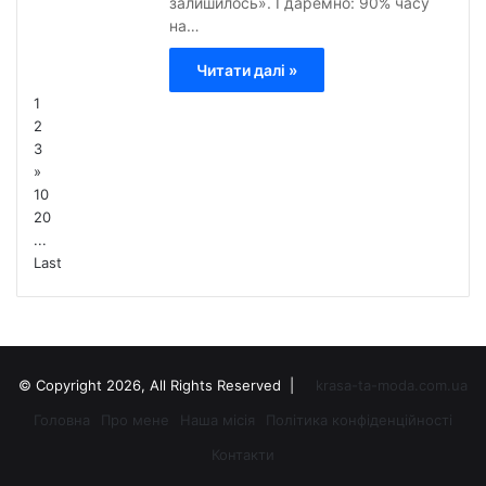
залишилось». І даремно: 90% часу
на…
Читати далі »
1
2
3
»
10
20
...
Last
© Copyright 2026, All Rights Reserved |
krasa-ta-moda.com.ua
Головна
Про мене
Наша місія
Політика конфіденційності
Контакти