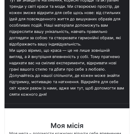
Тут ви знайдете натхнення, корисні поради та актуальні
тренди у світі краси та моди. Ми створюємо простір, де
кожен зможе відкрити для себе щось нове: від стильних
ідей для повсякденного життя до вишуканих образів для
особливих подій. Наші матеріали допоможуть вам
підкреслити вашу унікальність, навчать правильно
доглядати за собою та створювати гармонійні образи, які
відображають вашу індивідуальність.
Ми щиро віримо, що краса — це не лише зовнішній
вигляд, а й внутрішня впевненість у собі. Тому прагнемо
надихати вас на сміливі експерименти, відкривати нові
грані вашого стилю та дбати про себе з любов’ю.
Долучайтесь до нашої спільноти, де кожен може знайти
підтримку, мотивацію та натхнення. Відкрийте для себе
світ краси разом із нами, адже ми тут, щоб допомогти вам
сяяти кожного дня!
Моя місія
Моя мета – допомогти кожному відчути себе впевненим,