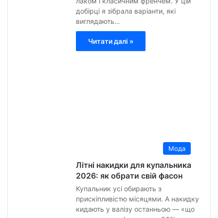
лаком і класичним френчем. У цій
добірці я зібрала варіанти, які
виглядають…
Читати далі »
Анна
Гурт
30
Черв
2026
0
19
Мода
Літні накидки для купальника
2026: як обрати свій фасон
Купальник усі обирають з
прискіпливістю місяцями. А накидку
кидають у валізу останньою — «що