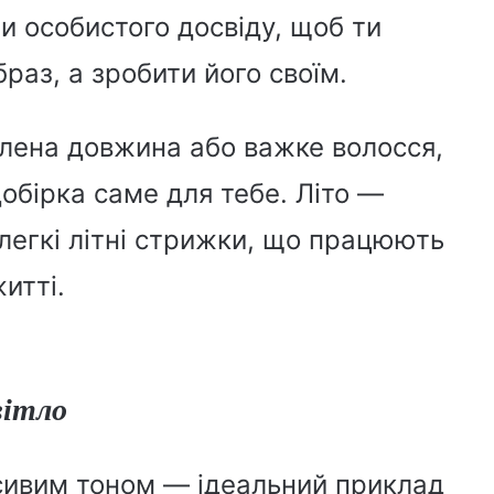
и особистого досвіду, щоб ти
раз, а зробити його своїм.
млена довжина або важке волосся,
обірка саме для тебе. Літо —
 легкі літні стрижки, що працюють
итті.
вітло
 сивим тоном — ідеальний приклад