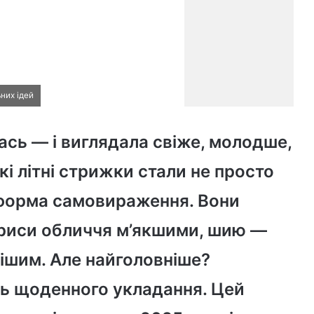
ьних ідей
ась — і виглядала свіже, молодше,
кі літні стрижки стали не просто
форма самовираження. Вони
 риси обличчя м’якшими, шию —
нішим. Але найголовніше?
ють щоденного укладання. Цей