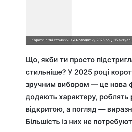
Короткі літні стрижки, які молодять у 2025 році: 15 актуал
Що, якби ти просто підстригл
стильніше? У 2025 році корот
зручним вибором — це нова 
додають характеру, роблять
відкритою, а погляд — вираз
Більшість із них не потребу