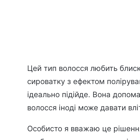
Цей тип волосся любить блиск
сироватку з ефектом полірув
ідеально підійде. Вона допома
волосся іноді може давати влі
Особисто я вважаю це рішенн