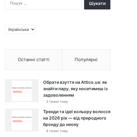
П
о
ш
у
к
В
:
и
б
р
а
Останні статті
Популярні
т
и
м
о
Обрати взуття на Attico.ua: як
в
знайти пару, яку носитимеш із
у
задоволенням
3 тижні тому
Тренди та ідеї кольору волосся
на 2026 рік — від природного
бронду до неону
4 тижні тому