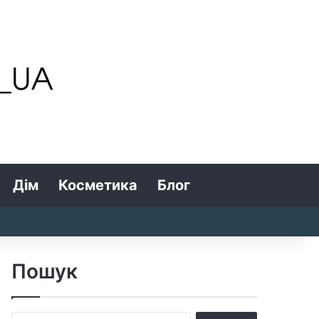
Дім
Косметика
Блог
Search for
Log In
Random Article
Sidebar
Пошук