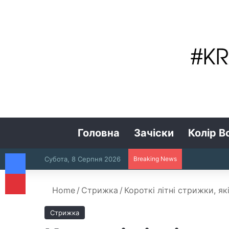
Головна
Зачіски
Колір В
Facebook
Субота, 8 Серпня 2026
Breaking News
Pinterest
Home
/
Стрижка
/
Короткі літні стрижки, як
Стрижка