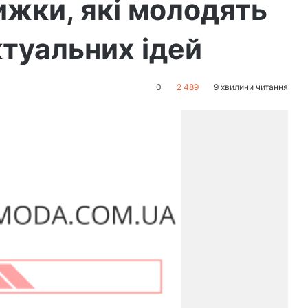
рижки, які молодять
ктуальних ідей
0
2 489
9 хвилини читання