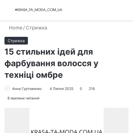
Menu
S
Home
/
Стрижка
Стрижка
15 стильних ідей для
фарбування волосся у
техніці омбре
Анна Гуртовенко
4 Липня 2025
0
216
8 хвилини читання