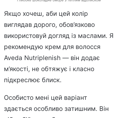
Глибоке шоколадне омбре з теплим відблиском
Якщо хочеш, аби цей колір
виглядав дорого, обов’язково
використовуй догляд із маслами. Я
рекомендую крем для волосся
Aveda Nutriplenish — він додає
м’якості, не обтяжує і класно
підкреслює блиск.
Особисто мені цей варіант
здається особливо затишним. Він