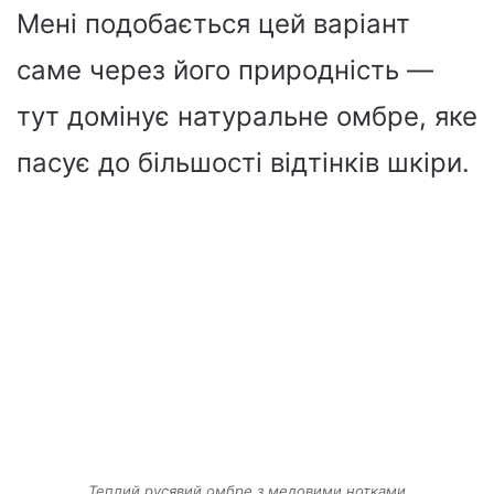
Мені подобається цей варіант
саме через його природність —
тут домінує натуральне омбре, яке
пасує до більшості відтінків шкіри.
Теплий русявий омбре з медовими нотками