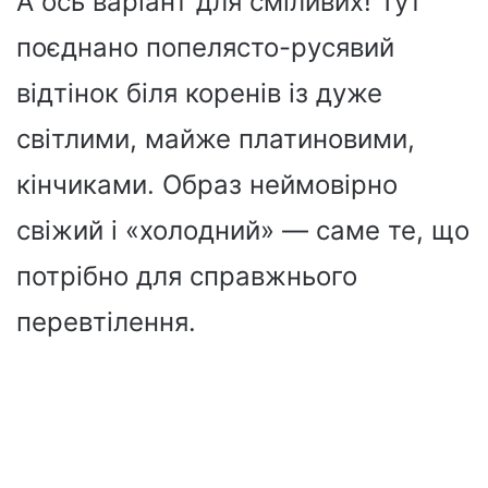
А ось варіант для сміливих! Тут
поєднано попелясто-русявий
відтінок біля коренів із дуже
світлими, майже платиновими,
кінчиками. Образ неймовірно
свіжий і «холодний» — саме те, що
потрібно для справжнього
перевтілення.