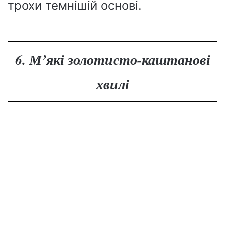
трохи темнішій основі.
6. М’які золотисто-каштанові
хвилі