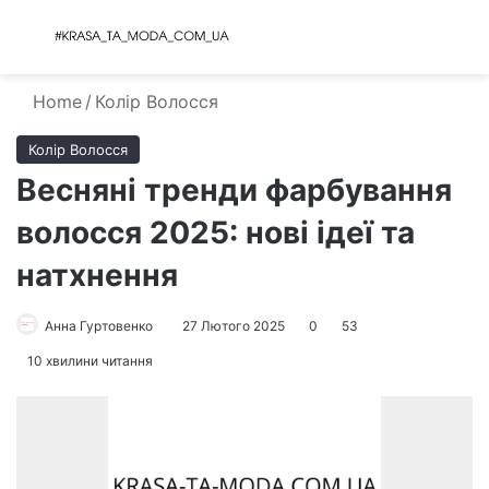
Menu
S
Home
/
Колір Волосся
Колір Волосся
Весняні тренди фарбування
волосся 2025: нові ідеї та
натхнення
Анна Гуртовенко
27 Лютого 2025
0
53
10 хвилини читання