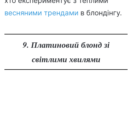
хто експериментує з теплими
весняними трендами
в блондінгу.
9. Платиновий блонд зі
світлими хвилями