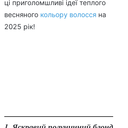
ці приголомшливі ідеї теплого
весняного
кольору волосся
на
2025 рік!
1. Яскравий полуничний блонд