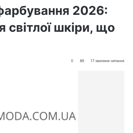
фарбування 2026:
я світлої шкіри, що
0
89
17 хвилини читання