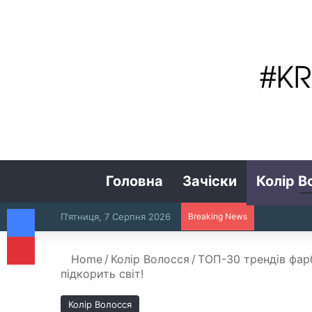
Головна
Зачіски
Колір В
Facebook
П’ятниця, 7 Серпня 2026
Breaking News
Pinterest
Home
/
Колір Волосся
/
ТОП-30 трендів фарб
підкорить світ!
Колір Волосся