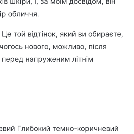
ів шкіри, і, за моїм досвідом, він
ір обличчя.
 Це той відтінок, який ви обираєте,
 чогось нового, можливо, після
о перед напруженим літнім
евий Глибокий темно-коричневий