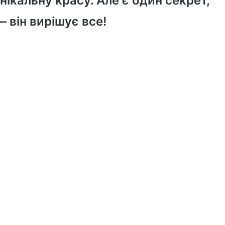
ікальну красу. Але є один секрет,
— він вирішує все!