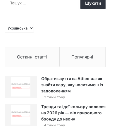
П
о
ш
у
к
В
:
и
б
р
а
Останні статті
Популярні
т
и
м
о
Обрати взуття на Attico.ua: як
в
знайти пару, яку носитимеш із
у
задоволенням
3 тижні тому
Тренди та ідеї кольору волосся
на 2026 рік — від природного
бронду до неону
4 тижні тому