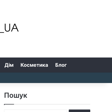
Дім
Косметика
Блог
Search for
Log In
Random Article
Sidebar
Пошук