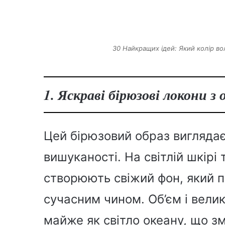
30 Найкращих ідей: Який колір вол
1. Яскраві бірюзові локони з
Цей бірюзовий образ вигляда
вишуканості. На світлій шкірі т
створюють свіжий фон, який 
сучасним чином. Об’єм і вели
майже як світло океану, що зм