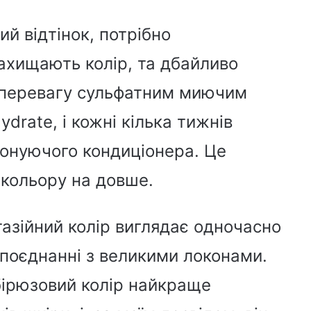
й відтінок, потрібно
ахищають колір, та дбайливо
 перевагу сульфатним миючим
drate, і кожні кілька тижнів
тонуючого кондиціонера. Це
 кольору на довше.
тазійний колір виглядає одночасно
 поєднанні з великими локонами.
бірюзовий колір найкраще