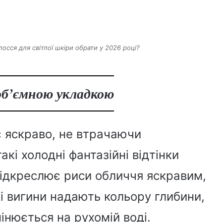
осся для світлої шкіри обрати у 2026 році?
 об’ємною укладкою
є яскраво, не втрачаючи
акі холодні фантазійні відтінки
підкреслює риси обличчя яскравим,
кі вигини надають кольору глибини,
інюється на рухомій воді.