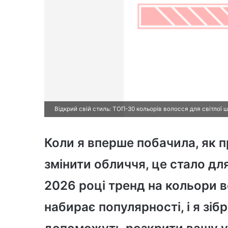
Відкрий свій стиль: ТОП-30 кольорів волосся для світлої ш
Коли я вперше побачила, як 
змінити обличчя, це стало д
2026 році тренд на кольори в
набирає популярності, і я зіб