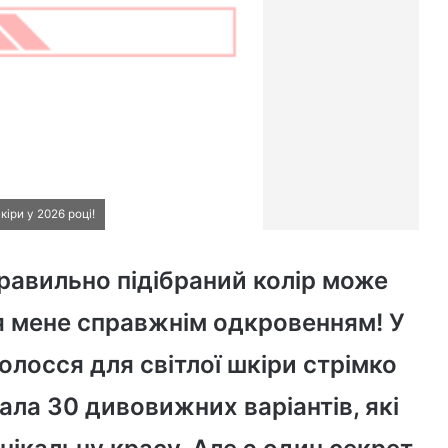
кіри у 2026 році!
правильно підібраний колір може
ля мене справжнім одкровенням! У
олосся для світлої шкіри стрімко
рала 30 дивовижних варіантів, які