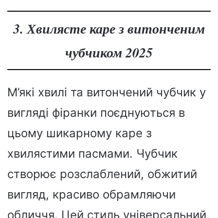
3. Хвилясте каре з витонченим
чубчиком 2025
М’які хвилі та витончений чубчик у
вигляді фіранки поєднуються в
цьому шикарному каре з
хвилястими пасмами. Чубчик
створює розслаблений, обжитий
вигляд, красиво обрамляючи
обличчя. Цей стиль універсальний,