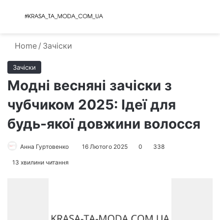
Menu
S
Home
/
Зачіски
Зачіски
Модні весняні зачіски з
чубчиком 2025: Ідеї для
будь-якої довжини волосся
Анна Гуртовенко
16 Лютого 2025
0
338
13 хвилини читання