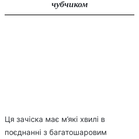
чубчиком
Ця зачіска має м’які хвилі в
поєднанні з багатошаровим