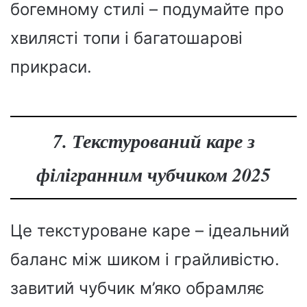
богемному стилі – подумайте про
хвилясті топи і багатошарові
прикраси.
7. Текстурований каре з
філігранним чубчиком 2025
Це текстуроване каре – ідеальний
баланс між шиком і грайливістю.
завитий чубчик м’яко обрамляє