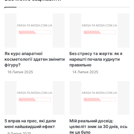
Як курс апаратної
Без стресу та жертв: як я
косметології здатен змінити
нарешті почала худнути
фігуру?
правильно
16 Липня 2025
14 Липня 2025
5 вправ на прес, які дали
Мій реальний досвід:
мені найшвидший ефект
целюліт зник за 30 днів, ось
як це було
9 Липня 2025