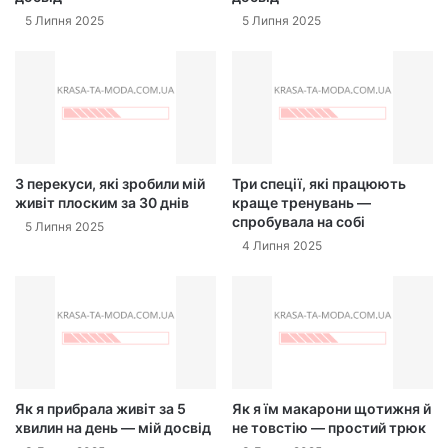
5 Липня 2025
5 Липня 2025
3 перекуси, які зробили мій
Три спеції, які працюють
живіт плоским за 30 днів
краще тренувань —
спробувала на собі
5 Липня 2025
4 Липня 2025
Як я прибрала живіт за 5
Як я їм макарони щотижня й
хвилин на день — мій досвід
не товстію — простий трюк