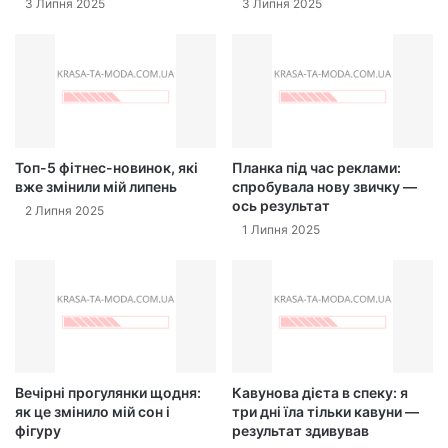
3 Липня 2025
3 Липня 2025
Топ-5 фітнес-новинок, які
Планка під час реклами:
вже змінили мій липень
спробувала нову звичку —
ось результат
2 Липня 2025
1 Липня 2025
Вечірні прогулянки щодня:
Кавунова дієта в спеку: я
як це змінило мій сон і
три дні їла тільки кавуни —
фігуру
результат здивував