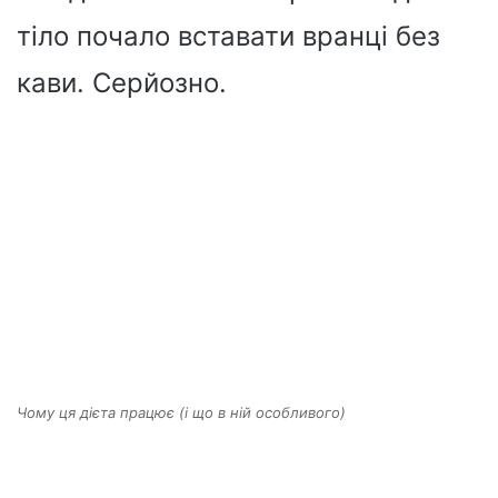
тіло почало вставати вранці без
кави. Серйозно.
Чому ця дієта працює (і що в ній особливого)