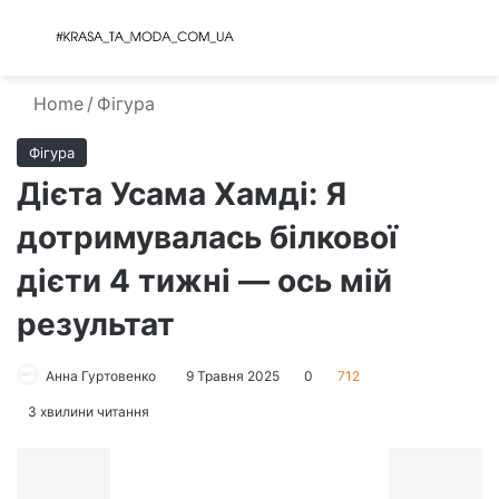
Menu
S
Home
/
Фігура
Фігура
Дієта Усама Хамді: Я
дотримувалась білкової
дієти 4 тижні — ось мій
результат
Анна Гуртовенко
9 Травня 2025
0
712
3 хвилини читання