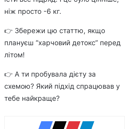
ніж просто -6 кг.
👉 Збережи цю статтю, якщо
плануєш “харчовий детокс” перед
літом!
👉 А ти пробувала дієту за
схемою? Який підхід спрацював у
тебе найкраще?