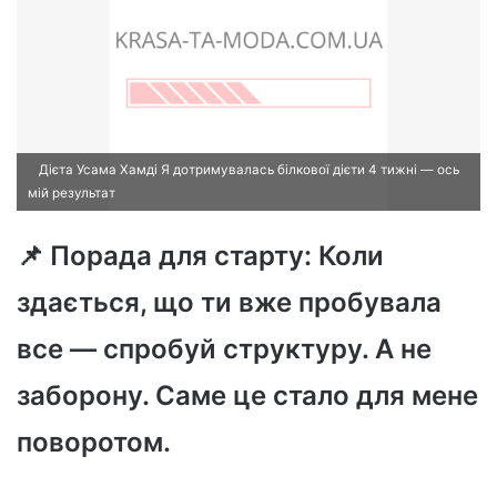
Дієта Усама Хамді Я дотримувалась білкової дієти 4 тижні — ось
мій результат
📌 Порада для старту: Коли
здається, що ти вже пробувала
все — спробуй структуру. А не
заборону. Саме це стало для мене
поворотом.