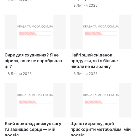
8 Липня 2025
Сири для схуднення? Я не
Найгірший сніданок:
вірила, поки не спробувала
продукти, які я більше
ці 7
ніколи не їм зранку
8 Липня 2025
6 Липня 2025
Який шоколад знижує вагу
Що їсти зранку, щоб
та захищає серце — мій
прискорити метаболізм: мій
досвід
досвід