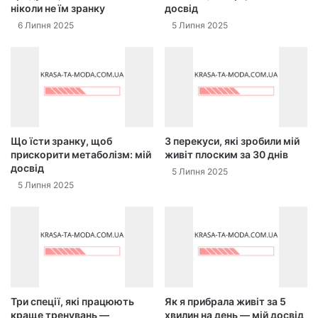
ніколи не їм зранку
досвід
6 Липня 2025
5 Липня 2025
Що їсти зранку, щоб
3 перекуси, які зробили мій
прискорити метаболізм: мій
живіт плоским за 30 днів
досвід
5 Липня 2025
5 Липня 2025
Три спеції, які працюють
Як я прибрала живіт за 5
краще тренувань —
хвилин на день — мій досвід