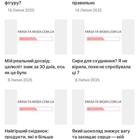
фігуру?
правильно
16 Липня 2025
14 Липня 2025
Мій реальний досвід:
Сири для схуднення? Я не
целюліт зник за 30 днів, ось
вірила, поки не спробувала
як це було
ці 7
8 Липня 2025
8 Липня 2025
Найгірший сніданок:
Який шоколад знижує вагу
продукти, які я більше
та захищає серце — мій