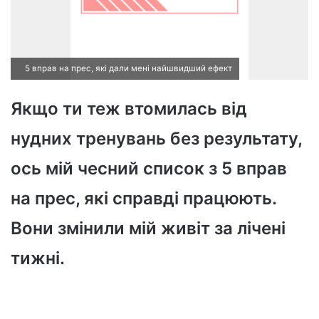
5 вправ на прес, які дали мені найшвидший ефект
Якщо ти теж втомилась від
нудних тренувань без результату,
ось мій чесний список з 5 вправ
на прес, які справді працюють.
Вони змінили мій живіт за лічені
тижні.