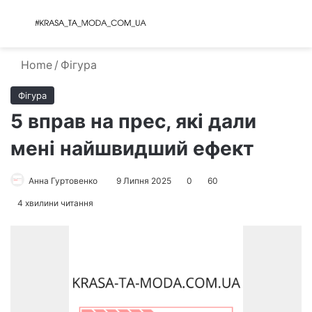
Menu
S
Home
/
Фігура
Фігура
5 вправ на прес, які дали
мені найшвидший ефект
Анна Гуртовенко
9 Липня 2025
0
60
4 хвилини читання