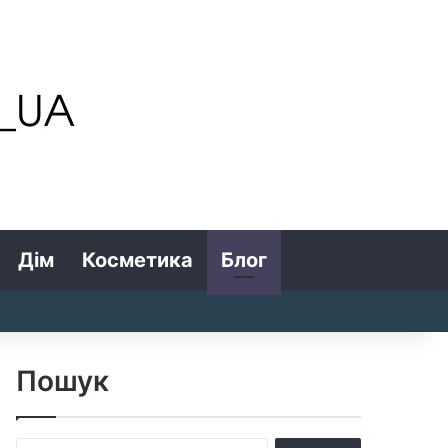
Дім
Косметика
Блог
Search for
Log In
Random Article
Sidebar
Пошук