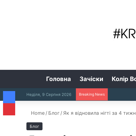
Головна
Зачіски
Колір В
Facebook
Неділя, 9 Серпня 2026
Breaking News
Pinterest
Home
/
Блог
/
Як я відновила нігті за 4 тиж
Блог