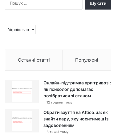
П
о
ш
у
к
В
:
и
б
р
а
Останні статті
Популярні
т
и
м
о
Онлайн-підтримка при тривозі:
в
як психолог допомагає
у
розібратися зі станом
12 години тому
Обрати взуття на Attico.ua: як
знайти пару, яку носитимеш із
задоволенням
3 тижні тому