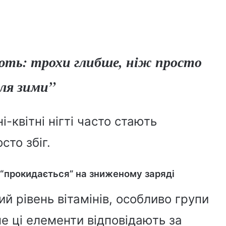
?
ають: трохи глибше, ніж просто
сля зими”
-квітні нігті часто стають
сто збіг.
о “прокидається” на зниженому заряді
ий рівень вітамінів, особливо групи
ме ці елементи відповідають за