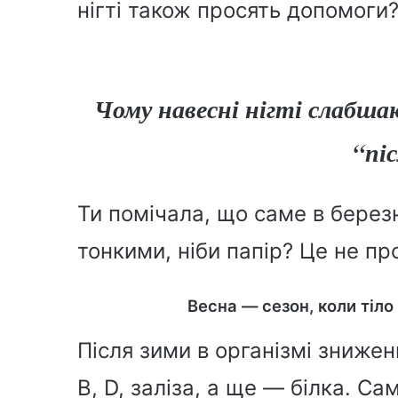
нігті також просять допомоги
Чому навесні нігті слабш
“пі
Ти помічала, що саме в березні
тонкими, ніби папір? Це не про
Весна — сезон, коли тіл
Після зими в організмі знижен
B, D, заліза, а ще — білка. Са