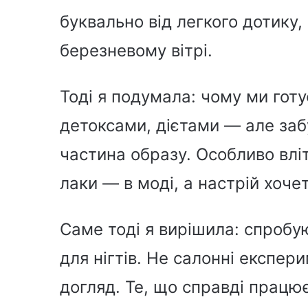
буквально від легкого дотику,
березневому вітрі.
Тоді я подумала: чому ми гот
детоксами, дієтами — але заб
частина образу. Особливо влітк
лаки — в моді, а настрій хоче
Саме тоді я вирішила: спробую
для нігтів. Не салонні експе
догляд. Те, що справді працює