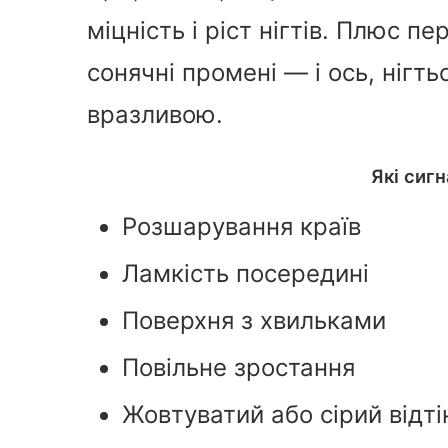
міцність і ріст нігтів. Плюс п
сонячні промені — і ось, нігт
вразливою.
Які сиг
Розшарування країв
Ламкість посередині
Поверхня з хвильками
Повільне зростання
Жовтуватий або сірий відті