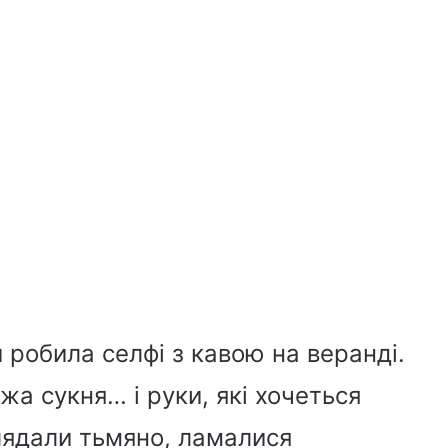
 робила селфі з кавою на веранді.
жа сукня… і руки, які хочеться
глядали тьмяно, ламалися