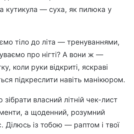
 а кутикула — суха, як пилюка у
уємо тіло до літа — тренуваннями,
уваємо про нігті? А вони ж —
у, коли руки відкриті, яскраві
ться підкреслити навіть манікюром.
 зібрати власний літній чек-лист
рименти, а щоденний, розумний
. Ділюсь із тобою — раптом і твої