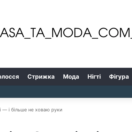
олосся
Стрижка
Мода
Нігті
Фігура
ні — і більше не ховаю руки