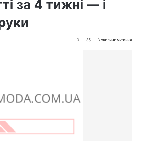
ті за 4 тижні — і
 руки
0
85
3 хвилини читання