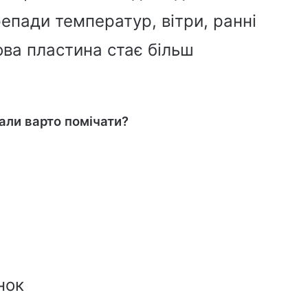
ерепади температур, вітри, ранні
ьова пластина стає більш
нали варто помічати?
нок