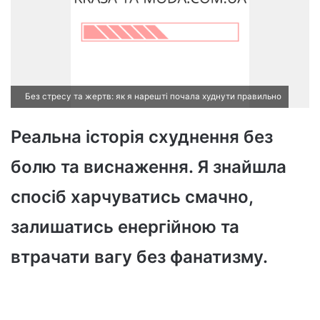
Без стресу та жертв: як я нарешті почала худнути правильно
Реальна історія схуднення без
болю та виснаження. Я знайшла
спосіб харчуватись смачно,
залишатись енергійною та
втрачати вагу без фанатизму.