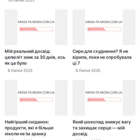
16 Липня 2025
Мій реальний досвід:
Сири для схуднення? Я не
целюліт зник за 30 днів, ось
вірила, поки не спробувала
як це було
ці 7
8 Липня 2025
8 Липня 2025
Найгірший сніданок:
Який шоколад знижує вагу
продукти, які я більше
та захищає серце — мій
ніколи не їм зранку
досвід