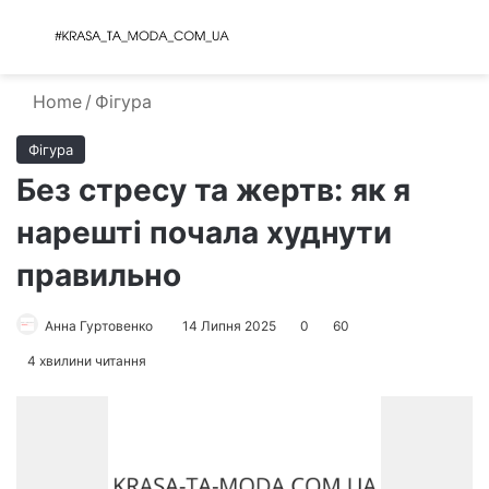
Menu
S
Home
/
Фігура
Фігура
Без стресу та жертв: як я
нарешті почала худнути
правильно
Анна Гуртовенко
14 Липня 2025
0
60
4 хвилини читання