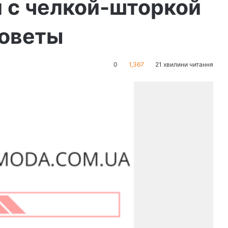
 с челкой-шторкой
советы
0
1,367
21 хвилини читання