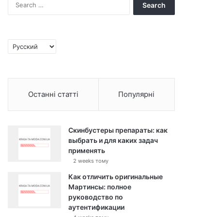
S
e
a
r
c
C
h
h
f
o
o
o
r
s
:
Останні статті
Популярні
e
a
l
a
Скинбустеры препараты: как
n
выбрать и для каких задач
g
применять
u
2 weeks тому
a
g
Как отличить оригинальные
e
Мартинсы: полное
руководство по
аутентификации