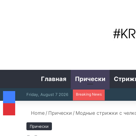
Главная
Прически
Стриж
Facebook
Friday, August 7 2026
Breaking News
Pinterest
Home
/
Прически
/
Модные стрижки с челк
Прически