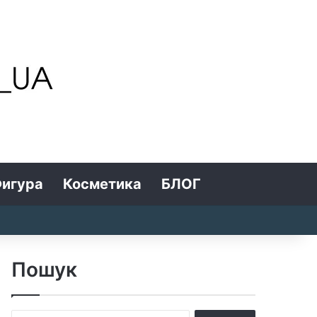
игура
Косметика
БЛОГ
Search for
Log In
Random Article
Sidebar
Пошук