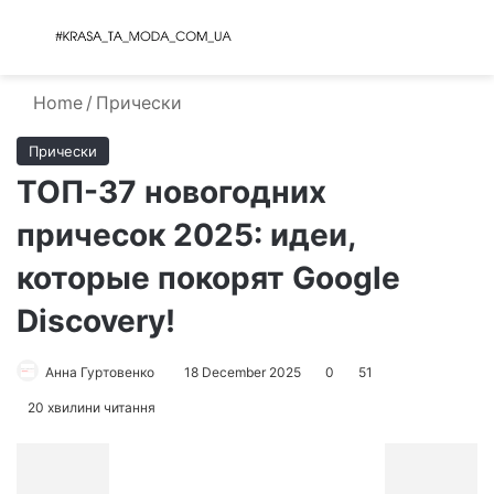
Menu
S
Home
/
Прически
Прически
ТОП-37 новогодних
причесок 2025: идеи,
которые покорят Google
Discovery!
Анна Гуртовенко
18 December 2025
0
51
20 хвилини читання