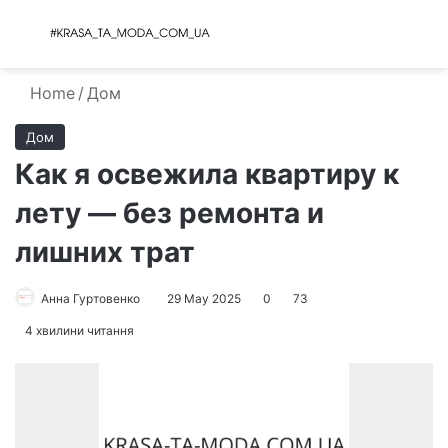
Menu
S
Home
/
Дом
Дом
Как я освежила квартиру к
лету — без ремонта и
лишних трат
Анна Гуртовенко
29 May 2025
0
73
4 хвилини читання