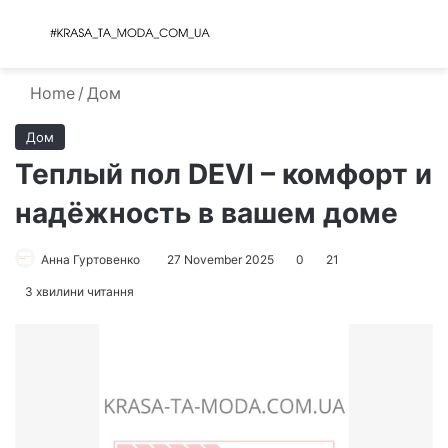
Menu
S
Home
/
Дом
Дом
Теплый пол DEVI – комфорт и
надёжность в вашем доме
Анна Гуртовенко
27 November 2025
0
21
3 хвилини читання