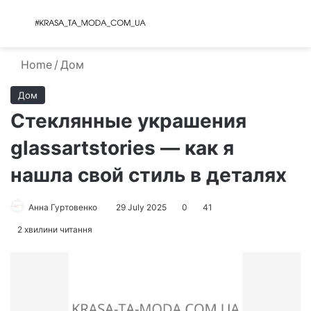
Menu
S
Home
/
Дом
Дом
Стеклянные украшения
glassartstories — как я
нашла свой стиль в деталях
Анна Гуртовенко
29 July 2025
0
41
2 хвилини читання