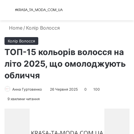
Menu
S
Home
/
Колір Волосся
Колір Волосся
ТОП-15 кольорів волосся на
літо 2025, що омолоджують
обличчя
Анна Гуртовенко
26 Червня 2025
0
100
9 хвилини читання