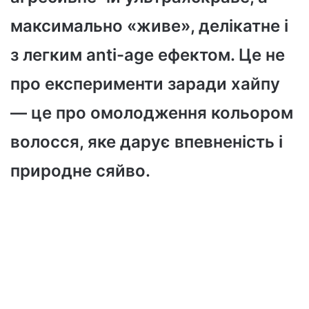
максимально «живе», делікатне і
з легким anti-age ефектом. Це не
про експерименти заради хайпу
— це про омолодження кольором
волосся, яке дарує впевненість і
природне сяйво.