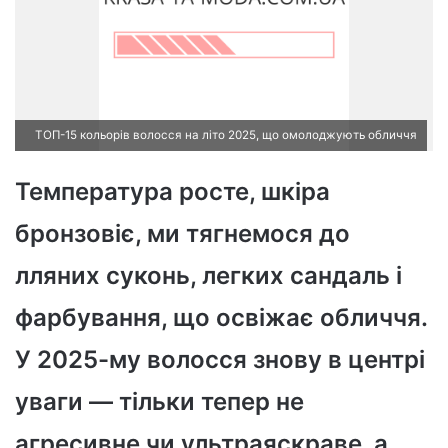
ТОП-15 кольорів волосся на літо 2025, що омолоджують обличчя
Температура росте, шкіра
бронзовіє, ми тягнемося до
лляних суконь, легких сандаль і
фарбування, що освіжає обличчя.
У 2025-му волосся знову в центрі
уваги — тільки тепер не
агресивне чи ультраяскраве, а