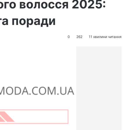
ого волосся 2025:
та поради
0
262
11 хвилини читання