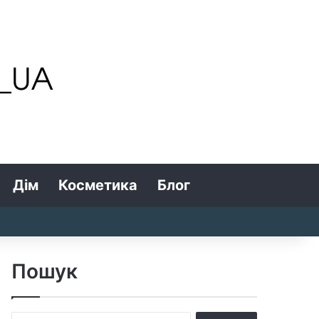
Дім
Косметика
Блог
Search for
Log In
Random Article
Sidebar
Пошук