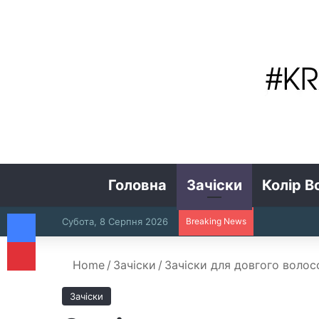
Головна
Зачіски
Колір В
Facebook
Субота, 8 Серпня 2026
Breaking News
Pinterest
Home
/
Зачіски
/
Зачіски для довгого волос
Зачіски