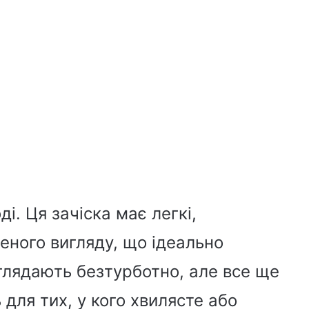
ді. Ця зачіска має легкі,
леного вигляду, що ідеально
иглядають безтурботно, але все ще
для тих, у кого хвилясте або