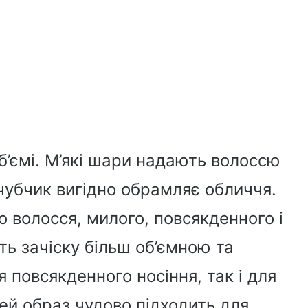
б’ємі. М’які шари надають волоссю
 чубчик вигідно обрамляє обличчя.
о волосся, милого, повсякденного і
ть зачіску більш об’ємною та
я повсякденного носіння, так і для
Цей образ чудово підходить для