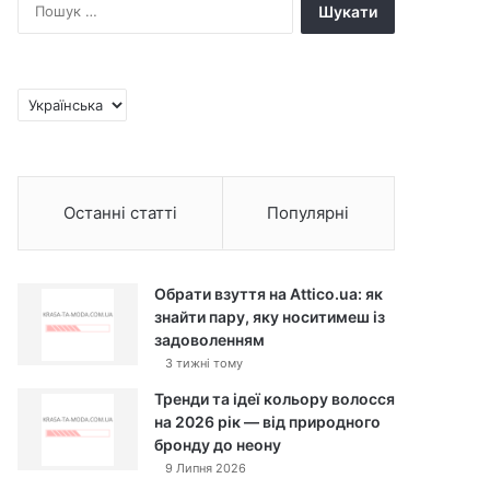
П
о
ш
у
к
В
:
и
б
р
а
Останні статті
Популярні
т
и
м
о
Обрати взуття на Attico.ua: як
в
знайти пару, яку носитимеш із
у
задоволенням
3 тижні тому
Тренди та ідеї кольору волосся
на 2026 рік — від природного
бронду до неону
9 Липня 2026