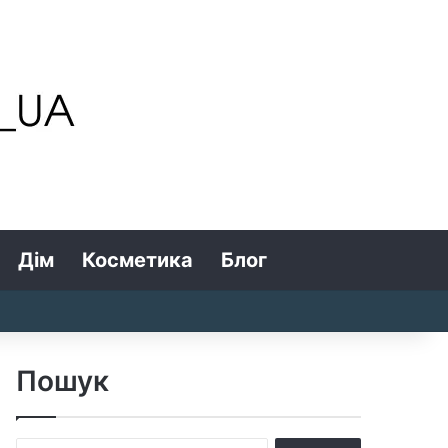
Дім
Косметика
Блог
Search for
Log In
Random Article
Sidebar
Пошук