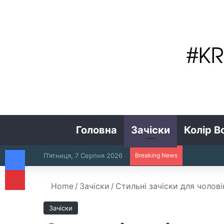
Головна
Зачіски
Колір В
Facebook
П’ятниця, 7 Серпня 2026
Breaking News
Pinterest
Home
/
Зачіски
/
Стильні зачіски для чолов
Зачіски