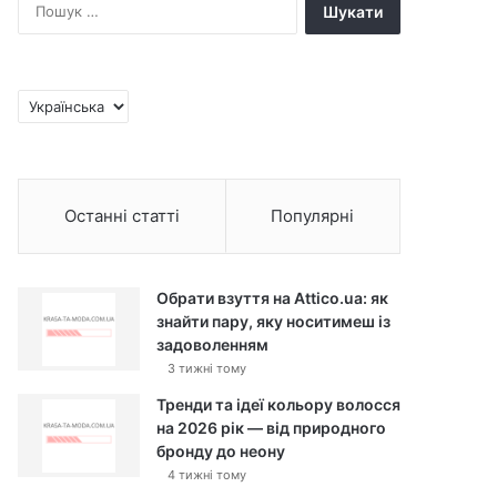
П
о
ш
у
к
В
:
и
б
р
а
Останні статті
Популярні
т
и
м
о
Обрати взуття на Attico.ua: як
в
знайти пару, яку носитимеш із
у
задоволенням
3 тижні тому
Тренди та ідеї кольору волосся
на 2026 рік — від природного
бронду до неону
4 тижні тому