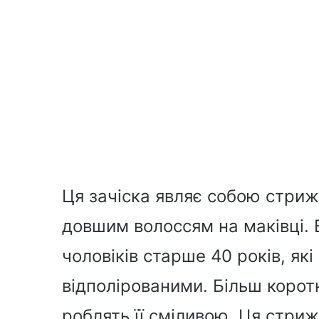
Ця зачіска являє собою стри
довшим волоссям на маківці. 
чоловіків старше 40 років, як
відполірованими. Більш коротк
роблять її сміливою. Ця стриж