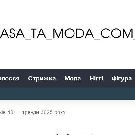
олосся
Стрижка
Мода
Нігті
Фігура
іків 40+ – тренди 2025 року