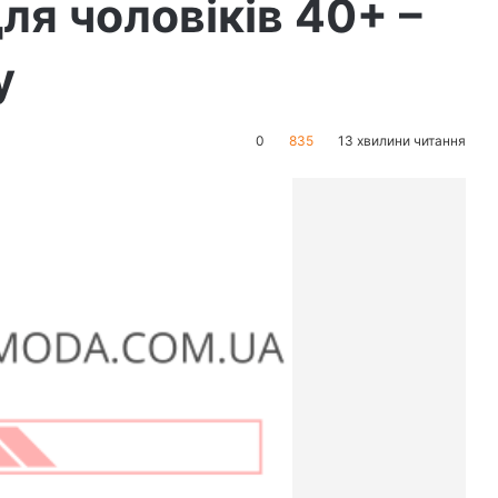
ля чоловіків 40+ –
у
0
835
13 хвилини читання