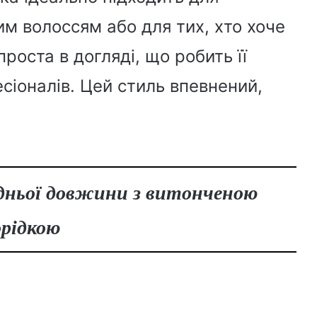
тим волоссям або для тих, хто хоче
проста в догляді, що робить її
сіоналів. Цей стиль впевнений,
редньої довжини з витонченою
орідкою