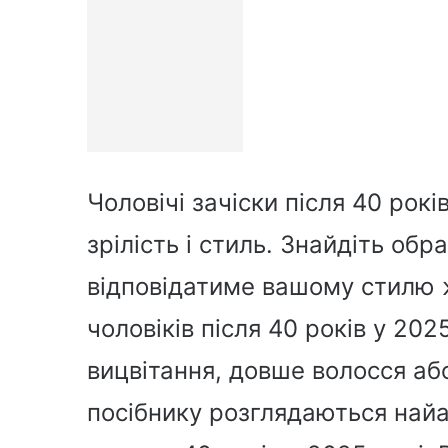
Чоловічі зачіски після 40 рок
зрілість і стиль. Знайдіть обр
відповідатиме вашому стилю ж
чоловіків після 40 років у 20
вицвітання, довше волосся або
посібнику розглядаються найак