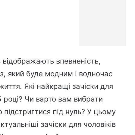
ів відображають впевненість,
аз, який буде модним і водночас
иття. Які найкращі зачіски для
25 році? Чи варто вам вибрати
 підстригтися під нуль? У цьому
туальніші зачіски для чоловіків