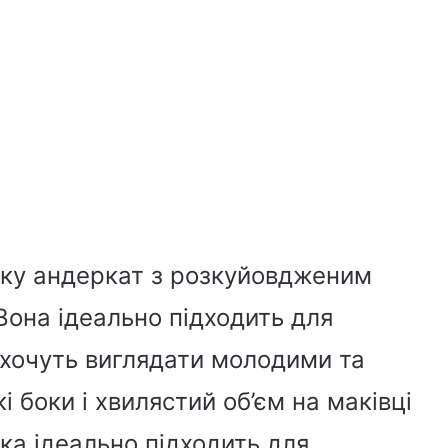
жку андеркат з розкуйовдженим
Вона ідеально підходить для
і хочуть виглядати молодими та
і боки і хвилястий об’єм на маківці
ка ідеально підходить для