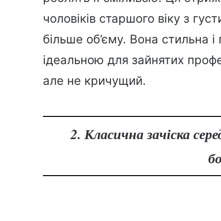
чоловіків старшого віку з гус
більше об’єму. Вона стильна і 
ідеальною для зайнятих профе
але не кричущий.
2. Класична зачіска се
б