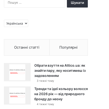
П
о
ш
у
к
В
:
и
б
р
а
Останні статті
Популярні
т
и
м
о
Обрати взуття на Attico.ua: як
в
знайти пару, яку носитимеш із
у
задоволенням
3 тижні тому
Тренди та ідеї кольору волосся
на 2026 рік — від природного
бронду до неону
4 тижні тому