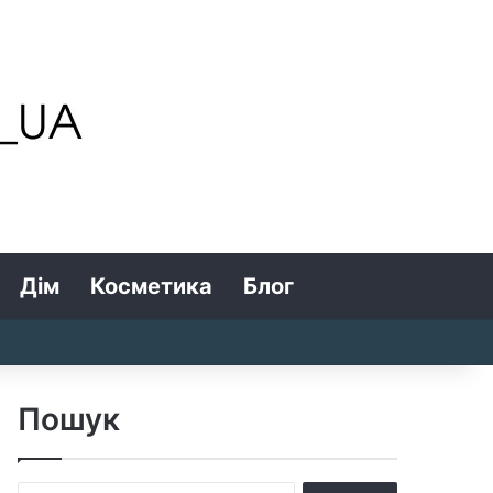
Дім
Косметика
Блог
Search for
Log In
Random Article
Sidebar
Пошук