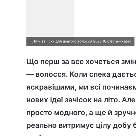
Літні зачіски для довгого волосся 2025 18 стильних ідей
Що перш за все хочеться змін
— волосся. Коли спека даєтьс
яскравішими, ми всі починаєм
нових ідеї зачісок на літо. А
просто модного, а ще й зручно
реально витримує цілу добу бе