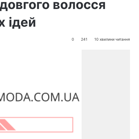
я довгого волосся
х ідей
0
241
10 хвилини читання