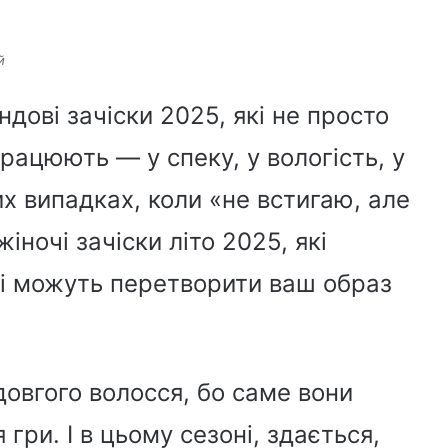
й
ндові зачіски 2025, які не просто
працюють — у спеку, у вологість, у
их випадках, коли «не встигаю, але
іночі зачіски літо 2025, які
 і можуть перетворити ваш образ
довгого волосся, бо саме вони
гри. І в цьому сезоні, здається,