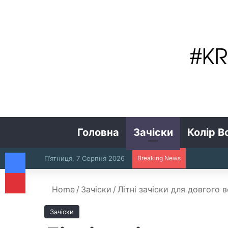
Головна
Зачіски
Колір В
Facebook
П’ятниця, 7 Серпня 2026
Breaking News
Pinterest
Home
/
Зачіски
/
Літні зачіски для довгого 
Зачіски