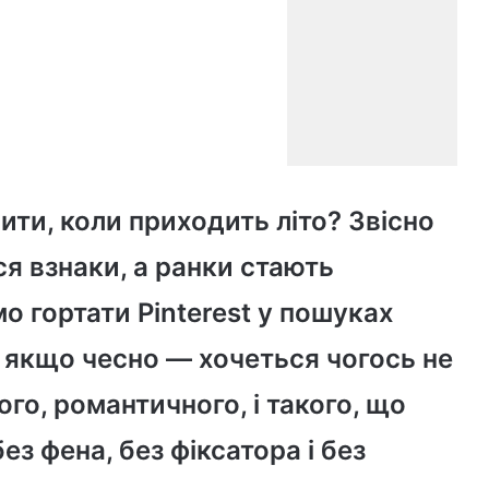
ити, коли приходить літо? Звісно
я взнаки, а ранки стають
о гортати Pinterest у пошуках
ле якщо чесно — хочеться чогось не
го, романтичного, і такого, що
з фена, без фіксатора і без