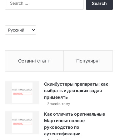
S
e
a
r
c
C
h
h
f
o
o
o
r
s
:
Останні статті
Популярні
e
a
l
a
Скинбустеры препараты: как
n
выбрать и для каких задач
g
применять
u
2 weeks тому
a
g
Как отличить оригинальные
e
Мартинсы: полное
руководство по
аутентификации