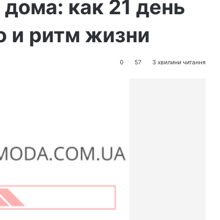
дома: как 21 день
о и ритм жизни
0
57
3 хвилини читання