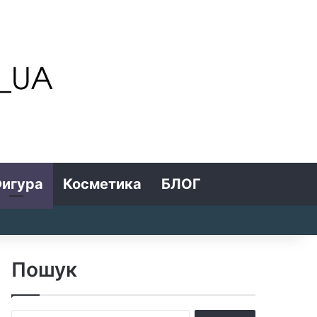
игура
Косметика
БЛОГ
Search for
Log In
Random Article
Sidebar
Пошук