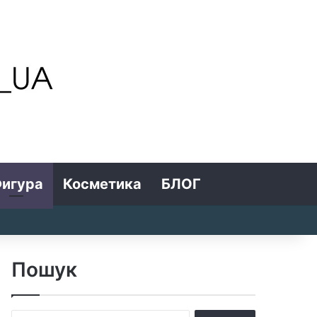
игура
Косметика
БЛОГ
Search for
Log In
Random Article
Sidebar
Пошук