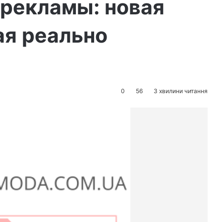
 рекламы: новая
ая реально
0
56
3 хвилини читання