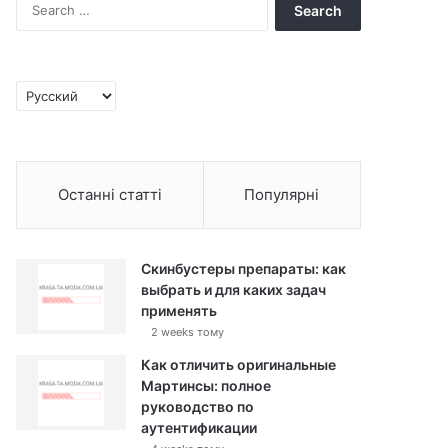
S
e
a
r
c
C
h
h
f
o
o
o
r
s
:
Останні статті
Популярні
e
a
l
a
Скинбустеры препараты: как
n
выбрать и для каких задач
g
применять
u
2 weeks тому
a
g
Как отличить оригинальные
e
Мартинсы: полное
руководство по
аутентификации