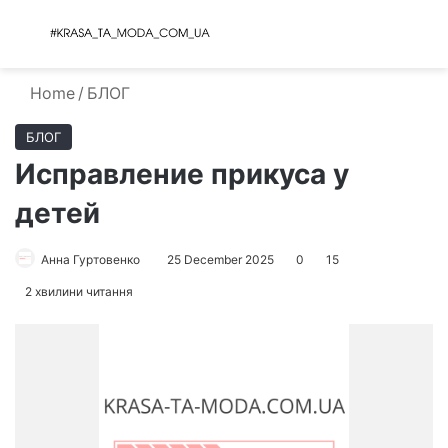
Menu
S
Home
/
БЛОГ
БЛОГ
Исправление прикуса у
детей
Анна Гуртовенко
25 December 2025
0
15
2 хвилини читання