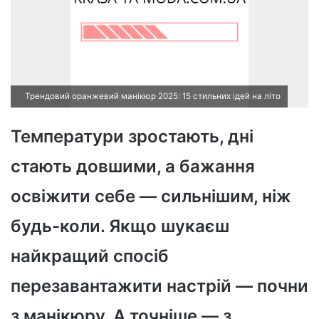
Трендовий оранжевий манікюр 2025: 15 стильних ідей на літо
Температури зростають, дні
стають довшими, а бажання
освіжити себе — сильнішим, ніж
будь-коли. Якщо шукаєш
найкращий спосіб
перезавантажити настрій — почни
з манікюру. А точніше — з