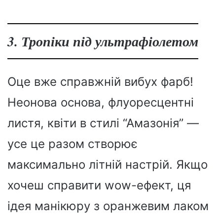
3. Тропіки під ультрафіолетом
Оце вже справжній вибух фарб!
Неонова основа, флуоресцентні
листя, квіти в стилі “Амазонія” —
усе це разом створює
максимально літній настрій. Якщо
хочеш справити wow-ефект, ця
ідея манікюру з оранжевим лаком