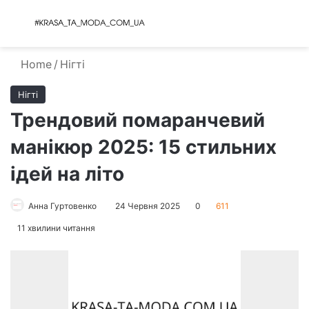
Menu
S
Home
/
Нігті
Нігті
Трендовий помаранчевий
манікюр 2025: 15 стильних
ідей на літо
Анна Гуртовенко
24 Червня 2025
0
611
11 хвилини читання