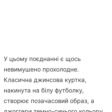
У цьому поєднанні є щось
невимушено прохолодне.
Класична джинсова куртка,
накинута на білу футболку,
створює позачасовий образ, а
джоггери темно-синього кольору