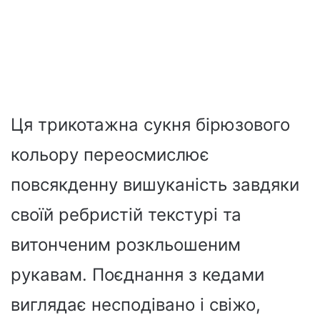
Ця трикотажна сукня бірюзового
кольору переосмислює
повсякденну вишуканість завдяки
своїй ребристій текстурі та
витонченим розкльошеним
рукавам. Поєднання з кедами
виглядає несподівано і свіжо,