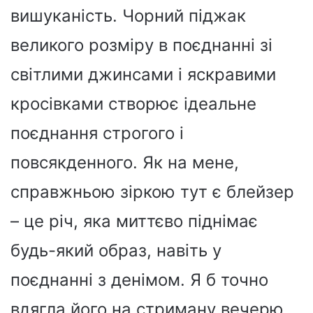
вишуканість. Чорний піджак
великого розміру в поєднанні зі
світлими джинсами і яскравими
кросівками створює ідеальне
поєднання строгого і
повсякденного. Як на мене,
справжньою зіркою тут є блейзер
– це річ, яка миттєво піднімає
будь-який образ, навіть у
поєднанні з денімом. Я б точно
вдягла його на стриману вечерю