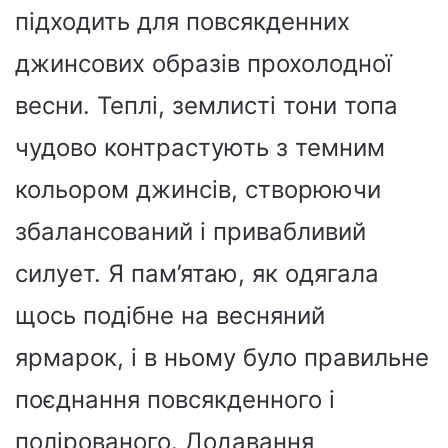
підходить для повсякденних
джинсових образів прохолодної
весни. Теплі, землисті тони топа
чудово контрастують з темним
кольором джинсів, створюючи
збалансований і привабливий
силует. Я пам’ятаю, як одягала
щось подібне на весняний
ярмарок, і в ньому було правильне
поєднання повсякденного і
полірованого. Додавання