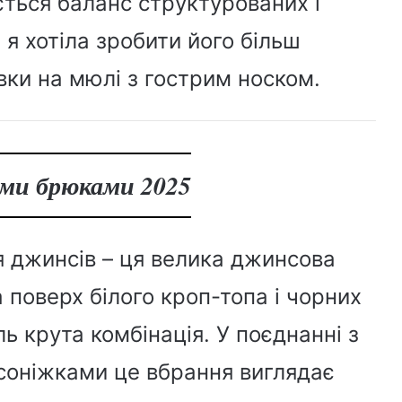
ться баланс структурованих і
я хотіла зробити його більш
вки на мюлі з гострим носком.
ими брюками 2025
я джинсів – ця велика джинсова
 поверх білого кроп-топа і чорних
ль крута комбінація. У поєднанні з
соніжками це вбрання виглядає