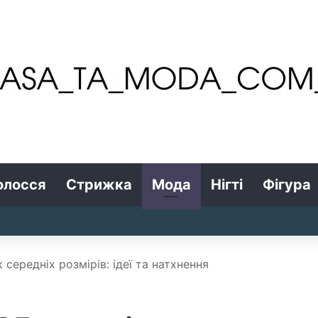
олосся
Стрижка
Мода
Нігті
Фігура
середніх розмірів: ідеї та натхнення