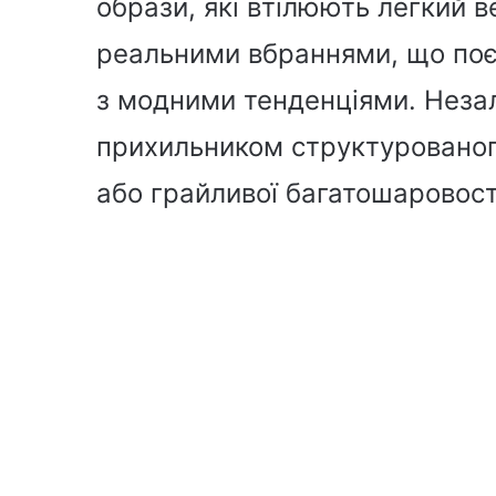
образи, які втілюють легкий в
реальними вбраннями, що поє
з модними тенденціями. Незал
прихильником структурованог
або грайливої багатошаровост