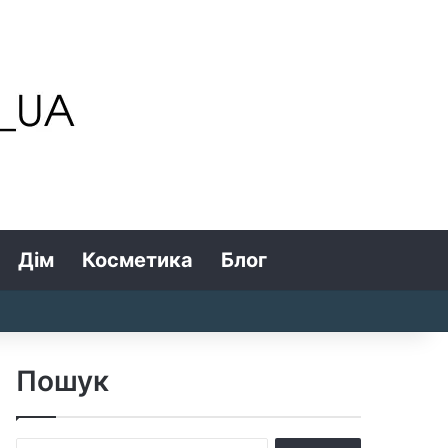
Дім
Косметика
Блог
Search for
Log In
Random Article
Sidebar
Пошук