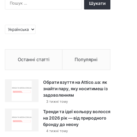
П
о
ш
у
к
В
:
и
б
р
а
Останні статті
Популярні
т
и
м
о
Обрати взуття на Attico.ua: як
в
знайти пару, яку носитимеш із
у
задоволенням
3 тижні тому
Тренди та ідеї кольору волосся
на 2026 рік — від природного
бронду до неону
4 тижні тому