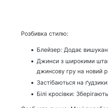
Розбивка стилю:
Блейзер: Додає вишукано
Джинси з широкими штан
джинсову гру на новий р
Застібаються на ґудзики:
Білі кросівки: Зберігаю