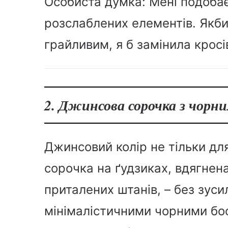
Особиста думка: Мені подобає
розслаблених елементів. Якби 
грайливим, я б замінила кросі
2. Джинсова сорочка з чорн
Джинсовий колір не тільки дл
сорочка на ґудзиках, вдягнена
приталених штанів, – без зуси
мінімалістичними чорними бо