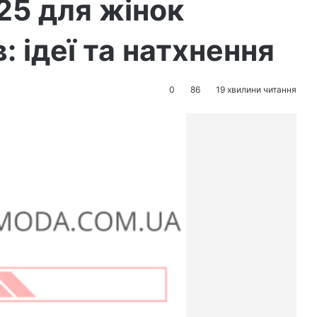
25 для жінок
: ідеї та натхнення
0
86
19 хвилини читання