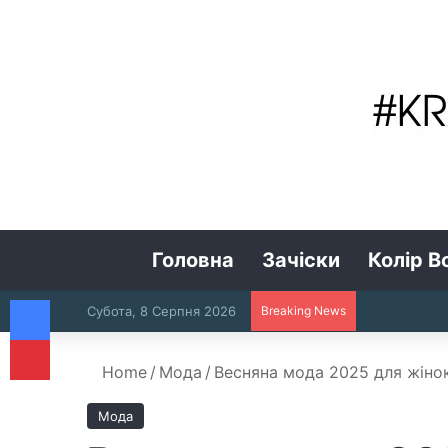
Головна
Зачіски
Колір В
Facebook
Субота, 8 Серпня 2026
Breaking News
Pinterest
Home
/
Мода
/
Весняна мода 2025 для жінок 
Мода