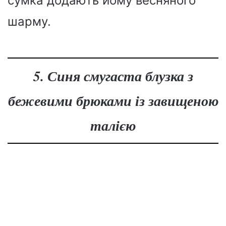
сумка додають йому весняного
шарму.
5. Синя смугаста блузка з
бежевими брюками із завищеною
талією