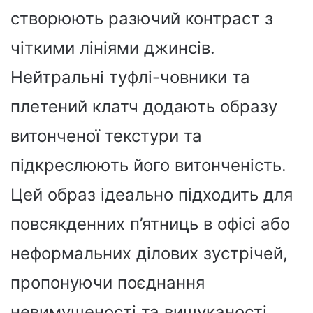
створюють разючий контраст з
чіткими лініями джинсів.
Нейтральні туфлі-човники та
плетений клатч додають образу
витонченої текстури та
підкреслюють його витонченість.
Цей образ ідеально підходить для
повсякденних п’ятниць в офісі або
неформальних ділових зустрічей,
пропонуючи поєднання
невимушеності та вишуканості.