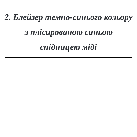
2. Блейзер темно-синього кольору
з плісированою синьою
спідницею міді