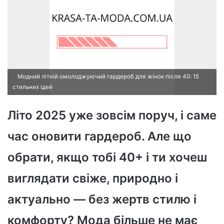
Модний літній омолоджуючий гардероб для жінок після 40: 15
стильних ідей
Літо 2025 уже зовсім поруч, і саме
час оновити гардероб. Але що
обрати, якщо тобі 40+ і ти хочеш
виглядати свіже, природно і
актуально — без жертв стилю і
комфорту? Мода більше не має