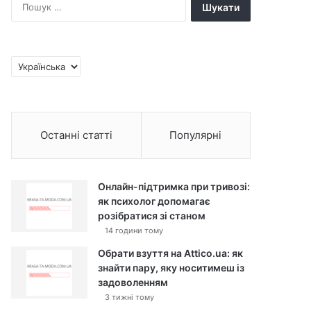
П
о
ш
у
к
В
:
и
б
р
а
Останні статті
Популярні
т
и
м
о
Онлайн-підтримка при тривозі:
в
як психолог допомагає
у
розібратися зі станом
14 години тому
Обрати взуття на Attico.ua: як
знайти пару, яку носитимеш із
задоволенням
3 тижні тому