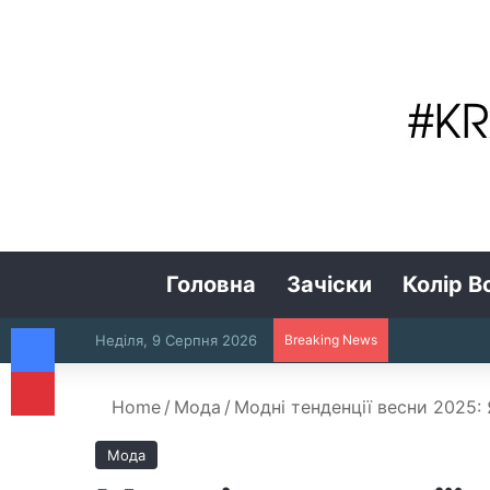
Головна
Зачіски
Колір В
Facebook
Неділя, 9 Серпня 2026
Breaking News
Pinterest
Home
/
Мода
/
Модні тенденції весни 2025:
Мода