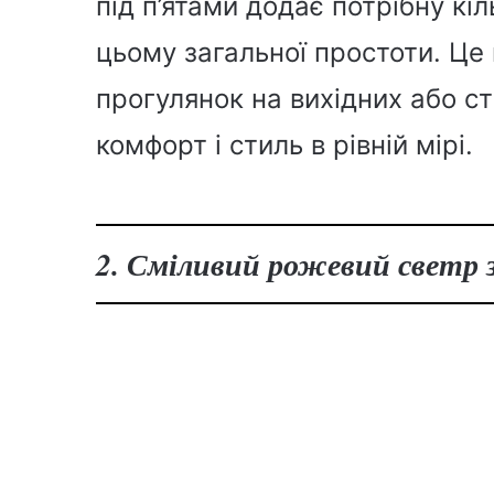
під п’ятами додає потрібну кі
цьому загальної простоти. Це
прогулянок на вихідних або с
комфорт і стиль в рівній мірі.
2. Сміливий рожевий светр 