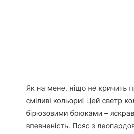
Як на мене, ніщо не кричить п
сміливі кольори! Цей светр ко
бірюзовими брюками – яскрав
впевненість. Пояс з леопард