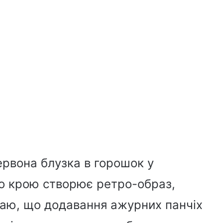
ервона блузка в горошок у
го крою створює ретро-образ,
маю, що додавання ажурних панчіх