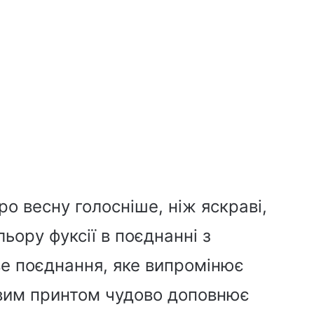
ро весну голосніше, ніж яскраві,
льору фуксії в поєднанні з
е поєднання, яке випромінює
овим принтом чудово доповнює