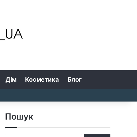
Дім
Косметика
Блог
Search for
Log In
Random Article
Sidebar
Пошук