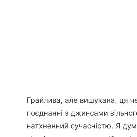
Грайлива, але вишукана, ця ч
поєднанні з джинсами вільно
натхненний сучасністю. Я ду