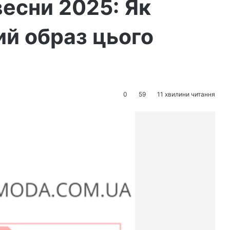
весни 2025: Як
ий образ цього
0
59
11 хвилини читання