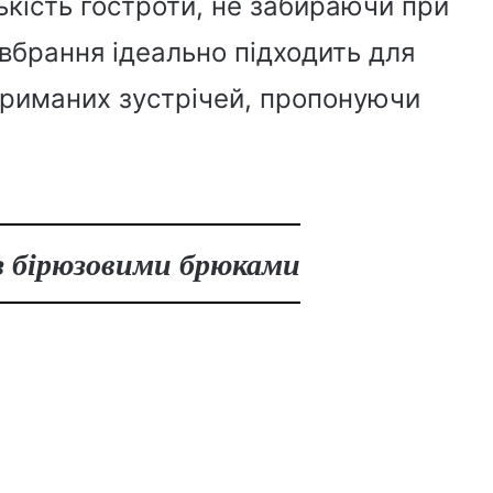
лькість гостроти, не забираючи при
 вбрання ідеально підходить для
триманих зустрічей, пропонуючи
з бірюзовими брюками