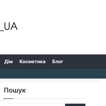
Дім
Косметика
Блог
Search for
Log In
Random Article
Sidebar
Пошук