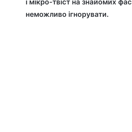
і мікро-твіст на знайомих фасо
неможливо ігнорувати.