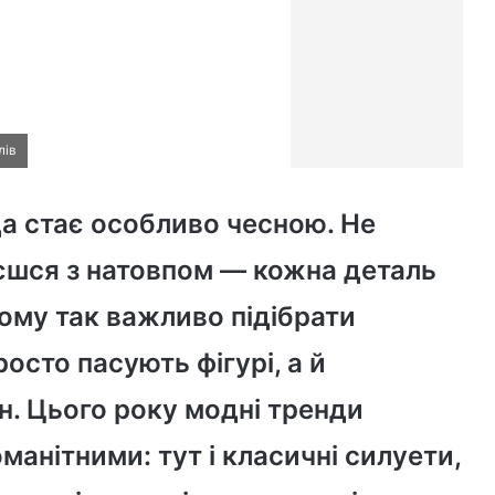
лів
да стає особливо чесною. Не
аєшся з натовпом — кожна деталь
ому так важливо підібрати
просто пасують фігурі, а й
н. Цього року модні тренди
манітними: тут і класичні силуети,