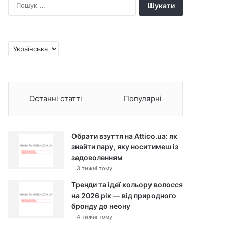
П
о
ш
у
к
В
:
и
б
р
а
Останні статті
Популярні
т
и
м
о
Обрати взуття на Attico.ua: як
в
знайти пару, яку носитимеш із
у
задоволенням
3 тижні тому
Тренди та ідеї кольору волосся
на 2026 рік — від природного
бронду до неону
4 тижні тому