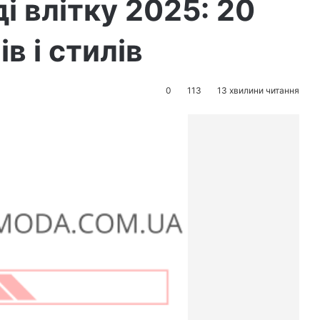
ді влітку 2025: 20
в і стилів
0
113
13 хвилини читання