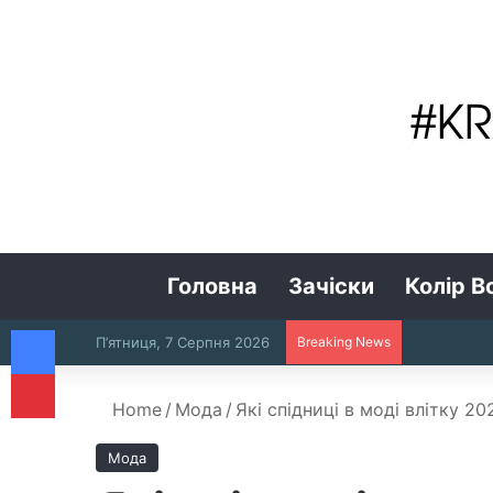
Головна
Зачіски
Колір В
Facebook
П’ятниця, 7 Серпня 2026
Breaking News
Pinterest
Home
/
Мода
/
Які спідниці в моді влітку 20
Мода