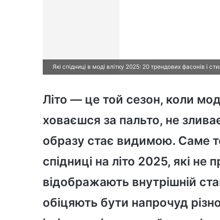
Які спідниці в моді влітку 2025: 20 трендових фасонів і сти
Літо — це той сезон, коли мо
ховаєшся за пальто, не злив
образу стає видимою. Саме т
спідниці на літо 2025, які не 
відображають внутрішній ста
обіцяють бути напрочуд різно