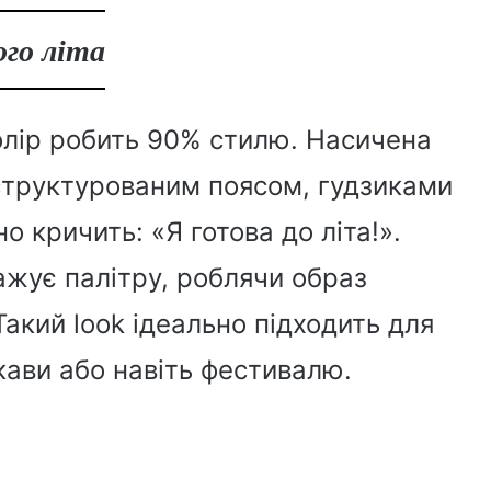
ого літа
олір робить 90% стилю. Насичена
 структурованим поясом, гудзиками
 кричить: «Я готова до літа!».
ажує палітру, роблячи образ
акий look ідеально підходить для
кави або навіть фестивалю.