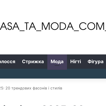
олосся
Стрижка
Мода
Нігті
Фігура
25: 20 трендових фасонів і стилів