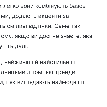
к легко вони комбінують базові
ми, додають акценти за
 сміливі відтінки. Саме такі
 Тому, якщо ви досі не знаєте, яка
тіть далі.
 найживіші й найстильніші
ідницями літом, які тренди
и, і як виглядають наймодніші