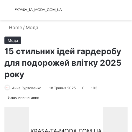
Menu
S
Home
/
Мода
Мода
15 стильних ідей гардеробу
для подорожей влітку 2025
року
Анна Гуртовенко
18 Травня 2025
0
103
9 хвилини читання