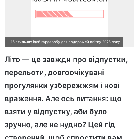
15 стильних ідей гардеробу для подорожей влітку 2025 року
Літо — це завжди про відпустки,
перельоти, довгоочікувані
прогулянки узбережжям і нові
враження. Але ось питання: що
взяти у відпустку, аби було
зручно, але не нудно? Цей гід
створений, щоб спростити вам