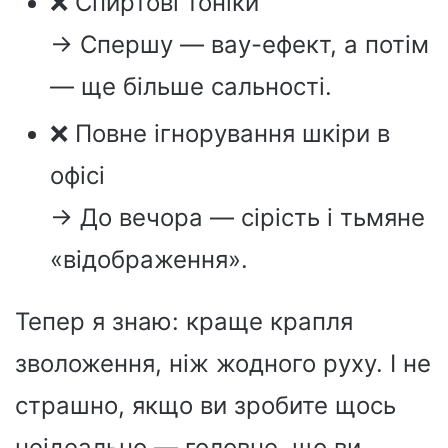
❌ Спиртові тоніки
→ Спершу — вау-ефект, а потім
— ще більше сальності.
❌ Повне ігнорування шкіри в
офісі
→ До вечора — сірість і тьмяне
«відображення».
Тепер я знаю: краще крапля
зволоження, ніж жодного руху. І не
страшно, якщо ви зробите щось
неідеально — головне, що ви