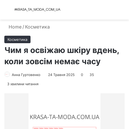
Menu
S
Home
/
Косметика
Косметика
Чим я освіжаю шкіру вдень,
коли зовсім немає часу
Анна Гуртовенко
24 Травня 2025
0
35
3 хвилини читання