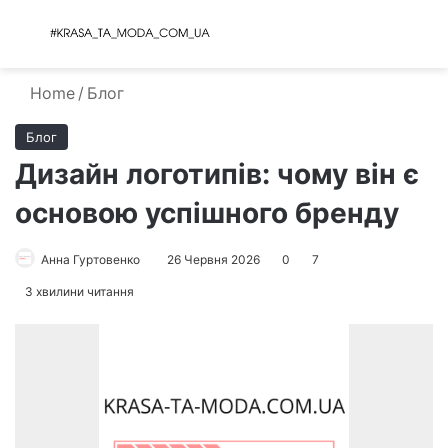
Menu
S
Home
/
Блог
Блог
Дизайн логотипів: чому він є
основою успішного бренду
Анна Гуртовенко
26 Червня 2026
0
7
3 хвилини читання