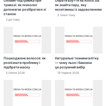
Онлайн-підтримка при
Обрати взуття на Attico.ua:
тривозі: як психолог
як знайти пару, яку
допомагає розібратися зі
носитимеш із задоволенням
станом
3 тижні тому
2 дні тому
Пошкоджене волосся: як
Натуральні тканини влітку
розпізнати проблему і
— чому льон і бавовна
підібрати маску
це розумний вибір
5 Липня 2026
19 Червня 2026