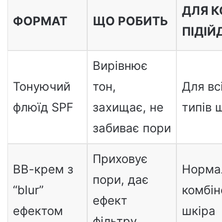
ДЛЯ К
ФОРМАТ
ЩО РОБИТЬ
ПІДІЙ
Вирівнює
Тонуючий
тон,
Для вс
флюїд SPF
захищає, не
типів 
забиває пори
Приховує
ВВ-крем з
Норма
пори, дає
“blur”
комбін
ефект
ефектом
шкіра
фільтру