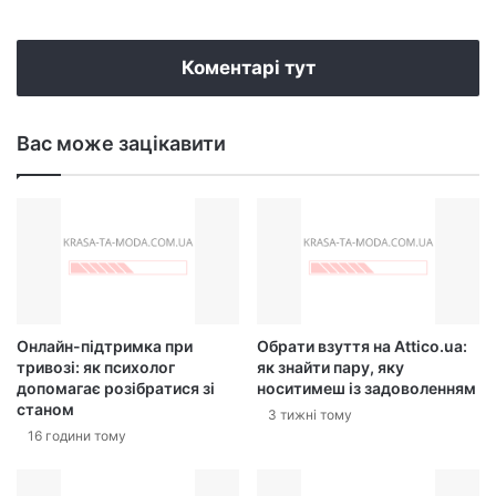
bsi
te
Коментарі тут
Вас може зацікавити
Онлайн-підтримка при
Обрати взуття на Attico.ua:
тривозі: як психолог
як знайти пару, яку
допомагає розібратися зі
носитимеш із задоволенням
станом
3 тижні тому
16 години тому