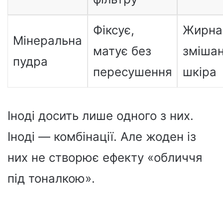
Фіксує,
Жирна
Мінеральна
матує без
зміша
пудра
пересушення
шкіра
Іноді досить лише одного з них.
Іноді — комбінації. Але жоден із
них не створює ефекту «обличчя
під тоналкою».