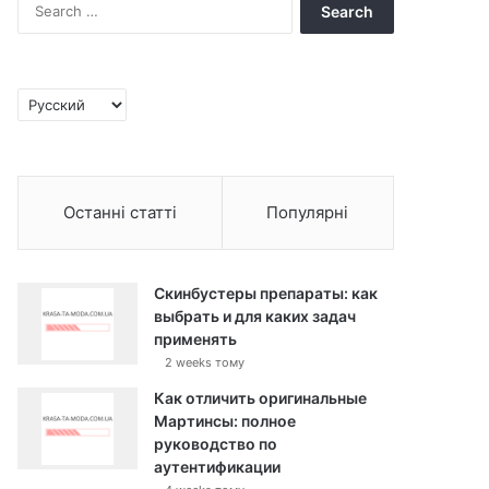
S
e
a
r
c
C
h
h
f
o
o
o
r
s
:
Останні статті
Популярні
e
a
l
a
Скинбустеры препараты: как
n
выбрать и для каких задач
g
применять
u
2 weeks тому
a
g
Как отличить оригинальные
e
Мартинсы: полное
руководство по
аутентификации