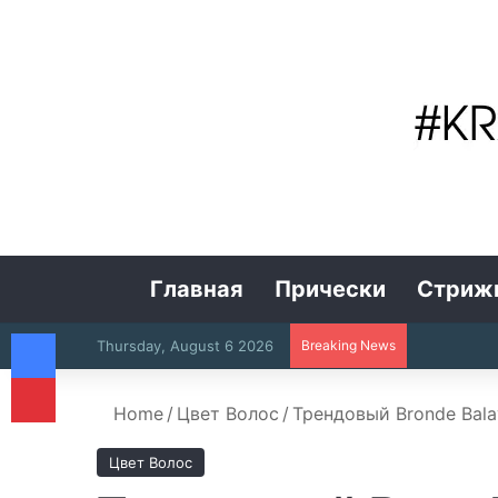
Главная
Прически
Стриж
Facebook
Thursday, August 6 2026
Breaking News
Pinterest
Home
/
Цвет Волос
/
Трендовый Bronde Bala
Цвет Волос