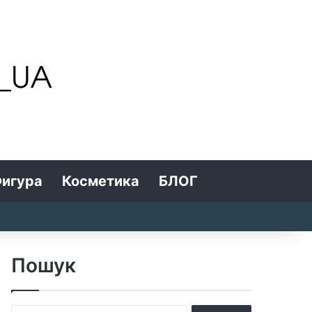
игура
Косметика
БЛОГ
Search for
Log In
Random Article
Sidebar
Пошук