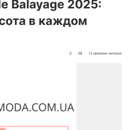
e Balayage 2025:
сота в каждом
0
58
12 хвилини читання