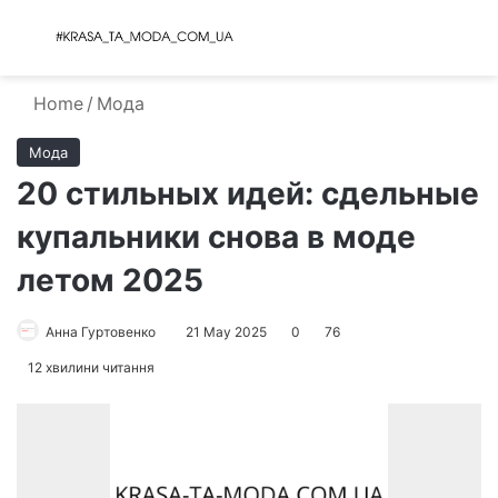
Menu
S
Home
/
Мода
Мода
20 стильных идей: сдельные
купальники снова в моде
летом 2025
Анна Гуртовенко
21 May 2025
0
76
12 хвилини читання