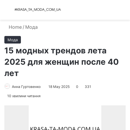
Menu
S
Home
/
Мода
Мода
15 модных трендов лета
2025 для женщин после 40
лет
Анна Гуртовенко
18 May 2025
0
331
10 хвилини читання