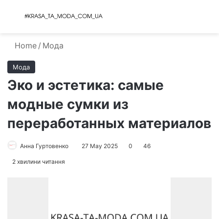
Menu
S
Home
/
Мода
Мода
Эко и эстетика: самые
модные сумки из
переработанных материалов
Анна Гуртовенко
27 May 2025
0
46
2 хвилини читання