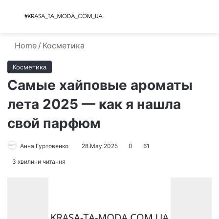
Menu
S
Home
/
Косметика
Косметика
Самые хайповые ароматы
лета 2025 — как я нашла
свой парфюм
Анна Гуртовенко
28 May 2025
0
61
3 хвилини читання