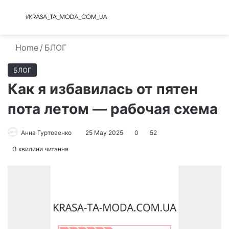
Menu
S
Home
/
БЛОГ
БЛОГ
Как я избавилась от пятен
пота летом — рабочая схема
Анна Гуртовенко
25 May 2025
0
52
3 хвилини читання