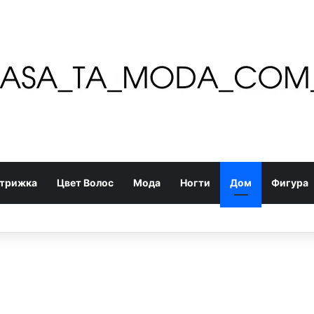
трижка
Цвет Волос
Мода
Ногти
Дом
Фигура