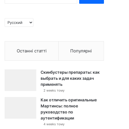
e
a
r
c
C
h
h
f
o
o
o
r
s
:
Останні статті
Популярні
e
a
l
a
Скинбустеры препараты: как
n
выбрать и для каких задач
g
применять
u
2 weeks тому
a
g
Как отличить оригинальные
e
Мартинсы: полное
руководство по
аутентификации
4 weeks тому